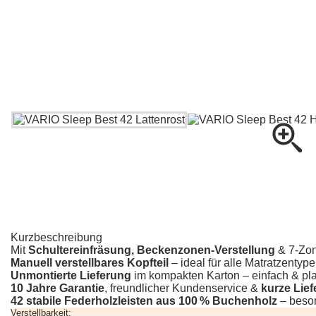
Visco
Vivid®
Lattenroste
Comfort
®
44
VARIO
Comfort
®
44
Kurzbeschreibung
FIX
Mit
Schultereinfräsung, Beckenzonen-Verstellung
& 7-Zon
Manuell verstellbares Kopfteil
– ideal für alle Matratzenty
Unmontierte Lieferung
im kompakten Karton – einfach & pl
10 Jahre Garantie
, freundlicher Kundenservice &
kurze Lief
42 stabile Federholzleisten aus 100 % Buchenholz
– beson
Comfort
Verstellbarkeit:
®