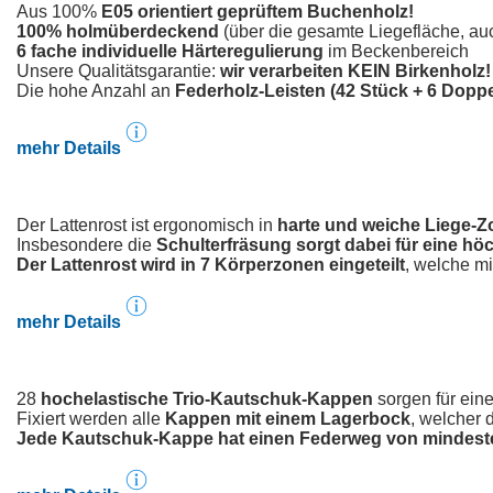
Aus 100%
E05 orientiert geprüftem Buchenholz!
100% holmüberdeckend
(über die gesamte Liegefläche, au
6 fache individuelle Härteregulierung
im Beckenbereich
Unsere Qualitätsgarantie:
wir verarbeiten KEIN Birkenholz!
Die hohe Anzahl an
Federholz-Leisten (42 Stück + 6 Dopp
mehr Details
Der Lattenrost ist ergonomisch in
harte und weiche Liege-
Insbesondere die
Schulterfräsung sorgt dabei für eine h
Der Lattenrost wird in 7 Körperzonen eingeteilt
, welche m
mehr Details
28
hochelastische Trio-Kautschuk-Kappen
sorgen für ein
Fixiert werden alle
Kappen mit einem Lagerbock
, welcher
Jede Kautschuk-Kappe hat einen Federweg von mindest