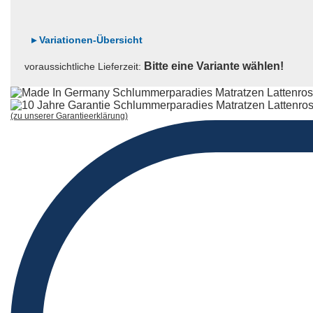
▸ Variationen-Übersicht
Bitte eine Variante wählen!
voraussichtliche Lieferzeit:
Premium
+
25
FIX
(zu unserer Garantieerklärung)
Premium
+
25
MOTOR
Schlafzubehör
Visco
Neck
Nackenstützkissen