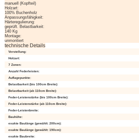
44
manuell (Kopfteil)
FIX
Holzart:
XXL
100% Buchenholz
Anpassungsfähigkeit:
Härteregulierung:
geprüft. Belastbarkeit:
140 Kg
Montage:
unmontiert
technische Details
Verstellung:
Comfort
Holzart:
®
44
7 Zonen:
MOTOR
Anzahl Federleisten:
Auflagepunkte:
Belastbarkeit (bis 100cm Breite):
Belastbarkeit (ab 110cm Breite):
Feder-Leistenstärke (bis 100cm Breite):
Feder-Leistenstärke (ab 110cm Breite):
Feder-Leistenbreite:
Bauhöhe:
Sleep
Best
exakte Baulänge (gewählt: 200cm):
®
42
exakte Baulänge (gewählt: 190cm):
VARIO
exakte Baubreite: