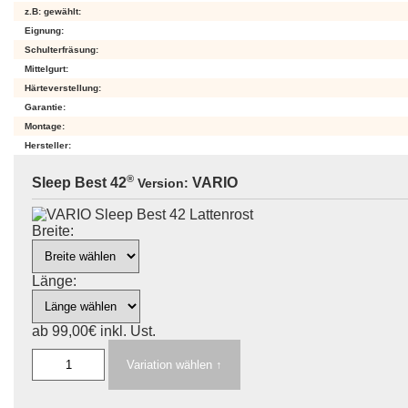
PLUS
z.B: gewählt:
Eignung:
Schulterfräsung:
Mittelgurt:
Sleep
Best
Härteverstellung:
®
42
Garantie:
FIX
Montage:
Hersteller:
®
Sleep Best 42
VARIO
Version:
Sleep
Best
Breite:
®
42
VARIO
Länge:
ab 99,00€
inkl. Ust.
Premium
+
25
VARIO