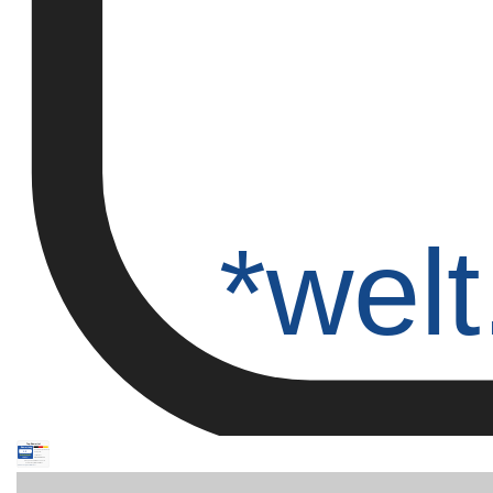
*welt
Top-Bewertet
Bewertung
Schlummerparadies®
1,2
Kategorie:
★★★★★
Lattenrost
stern.de*
Stand: 08/2024
Sleep 42® VARIO - 90 x 200cm
Version: "Kopfteil verstellbar "
*stern.de/vergleich/lattenrost