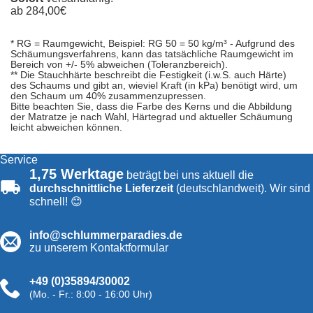
ab
284,00
€
* RG = Raumgewicht, Beispiel: RG 50 = 50 kg/m³ - Aufgrund des
Doppeltuch
Schäumungsverfahrens, kann das tatsächliche Raumgewicht im
-
Bereich von +/- 5% abweichen (Toleranzbereich).
** Die Stauchhärte beschreibt die Festigkeit (i.w.S. auch Härte)
Matratzenbezug
des Schaums und gibt an, wieviel Kraft (in kPa) benötigt wird, um
den Schaum um 40% zusammenzupressen.
Bitte beachten Sie, dass die Farbe des Kerns und die Abbildung
Tencel
der Matratze je nach Wahl, Härtegrad und aktueller Schäumung
-
leicht abweichen können.
Matratzenbezug
Service
1,75 Werktage
beträgt bei uns aktuell die
durchschnittliche Lieferzeit
(deutschlandweit). Wir sind
schnell! 😊
info@schlummerparadies.de
zu unserem Kontaktformular
+49 (0)35894/30002
(Mo. - Fr.: 8:00 - 16:00 Uhr)