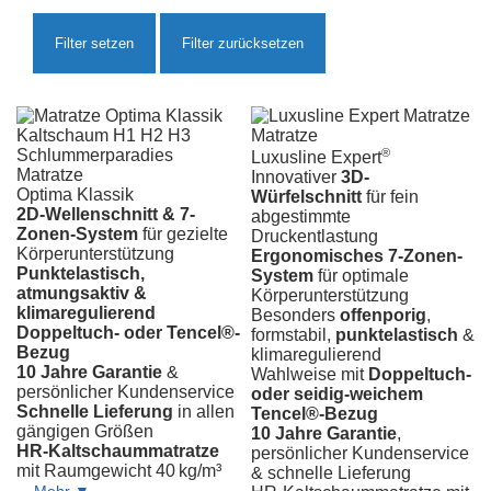
44
FIX
XXL
Matratze
®
Luxusline Expert
Matratze
Innovativer
3D-
Optima Klassik
Würfelschnitt
für fein
Comfort
2D-Wellenschnitt & 7-
abgestimmte
®
44
Zonen-System
für gezielte
Druckentlastung
MOTOR
Körperunterstützung
Ergonomisches 7-Zonen-
Punktelastisch,
System
für optimale
atmungsaktiv &
Körperunterstützung
klimaregulierend
Besonders
offenporig
,
Doppeltuch- oder Tencel®-
formstabil,
punktelastisch
&
Bezug
klimaregulierend
10 Jahre Garantie
&
Wahlweise mit
Doppeltuch-
persönlicher Kundenservice
oder seidig-weichem
Schnelle Lieferung
in allen
Tencel®-Bezug
Sleep
gängigen Größen
10 Jahre Garantie
,
Best
HR-Kaltschaummatratze
persönlicher Kundenservice
®
42
mit Raumgewicht 40 kg/m³
& schnelle Lieferung
VARIO