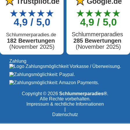
★
★
Trustpilot.de
Google.de
★★★★★
★★★★★
4,9 / 5,0
4,9 / 5,0
Schlummerparadies
Schlummerparadies.de
182 Bewertungen
285 Bewertungen
(November 2025)
(November 2025)
Zahlung
Sieger
Vergleichssie
Preis-Leistung
SEHR GU
SEHR GUT
Copyright © 2026
Schlummerparadies®
.
Alle Rechte vorbehalten.
Schlummerparadies
Schlummerparadi
Impressum & rechtliche Informationen
Motor Comfort 44®
Sleep 42® VARI
|
Datenschutz
Im Vergleich: Lattenroste
Im Vergleich: Lattenroste (14