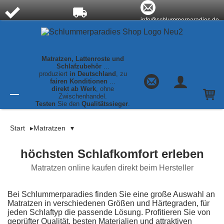
info@schlummerparadies.de
schnelle Lieferung,
KOSTENLOSER
jedes Maß
direkt auf
Versand
innerhalb
Lager!
Deutschlands!
+49 (0)35894/30002
Matratzen, Lattenroste und
Schlafzubehör
...
produziert
in Deutschland
, zu
fairen Konditionen
...
direkt ab Werk
, ohne
Zwischenhandel.
Testen
Sie den
Qualitätssieger
.
Ihr Warenkorb
Startseite
✕
Matratzen
Start
Matratzen
Optima
Klassik
Keine Produkte im Warenkorb
höchsten Schlafkomfort erleben
Matratzen online kaufen direkt beim Hersteller
Luxusline
Bei Schlummerparadies finden Sie eine große Auswahl an
®
Expert
Matratzen in verschiedenen Größen und Härtegraden, für
jeden Schlaftyp die passende Lösung. Profitieren Sie von
geprüfter Qualität, besten Materialien und attraktiven