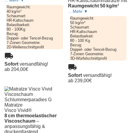
HR-Kaltschaummatratze mit
PLUS
Raumgewicht 50 kg/m³
Raumgewicht:
40 kg/m³
Schaumart:
Raumgewicht:
HR-Kaltschaum
50 kg/m³
Sleep
Belastbarkeit:
Schaumart:
Best
80 - 100Kg
HR-Kaltschaum
Bezug:
®
42
Belastbarkeit:
Doppel- oder Tencel-Bezug
FIX
80 - 100 Kg
7-Zonen Geometrie:
Bezug:
2D-Wellenschnittprofil
Doppel- oder Tencel-Bezug
7-Zonen Geometrie:
3D-Würfelschnittprofil
Sofort
versandfähig!
Sleep
ab
204,00
€
Best
Sofort
versandfähig!
®
42
ab
239,00
€
VARIO
Matratze
Visco Vivid®
Premium
8 cm thermoelastischer
+
25
Viscoschaum
–
VARIO
anpassungsfähig &
druckentlastend