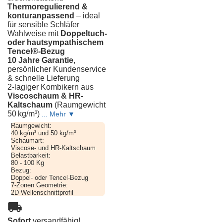
Thermoregulierend &
konturanpassend
– ideal
für sensible Schläfer
Wahlweise mit
Doppeltuch-
oder hautsympathischem
Tencel®-Bezug
Premium
10 Jahre Garantie
,
+
25
persönlicher Kundenservice
FIX
& schnelle Lieferung
2-lagiger Kombikern aus
Viscoschaum & HR-
Kaltschaum
(Raumgewicht
50 kg/m³)
Premium
+
Raumgewicht:
25
40 kg/m³ und 50 kg/m³
MOTOR
Schaumart:
Viscose- und HR-Kaltschaum
Belastbarkeit:
80 - 100 Kg
Bezug:
Doppel- oder Tencel-Bezug
7-Zonen Geometrie:
Schlafzubehör
2D-Wellenschnittprofil
Visco
Neck
Nackenstützkissen
Sofort
versandfähig!